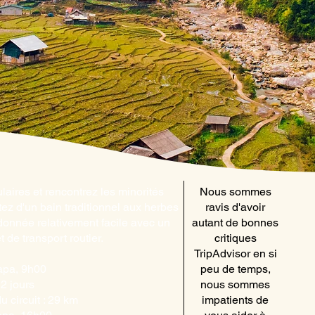
aires et rencontrez les minorités
Nous sommes
ez d'un bain traditionnel aux herbes
ravis d'avoir
donnée relativement facile avec un
autant de bonnes
de transport routier.
critiques
TripAdvisor en si
apa, 9h00
peu de temps,
 2 jours
nous sommes
u circuit : 29 km
impatients de