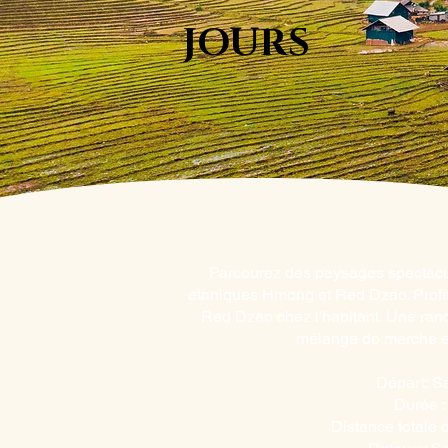
JOURS
Parcourez des paysages spectacul
ethniques Hmong et Red Dzao. Profit
Red Dzao chez l'habitant. Une ran
mélange de marche et 
Départ: S
Durée :
Distance totale d