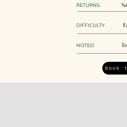
Sa
RETURNS.
E
DIFFICULTY
Tr
​NOTED
Book 