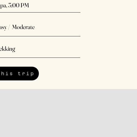
pa, 3:00 PM
asy / Moderate
ekking
this trip