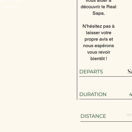
apa, 16h00
vous aider à
é : Facile
découvrir le Real
Sapa.
N'hésitez pas à
laisser votre
propre avis et
nous espérons
vous revoir
bientôt !
S
​​DEPARTS
DURATION 
≈
DISTANCE