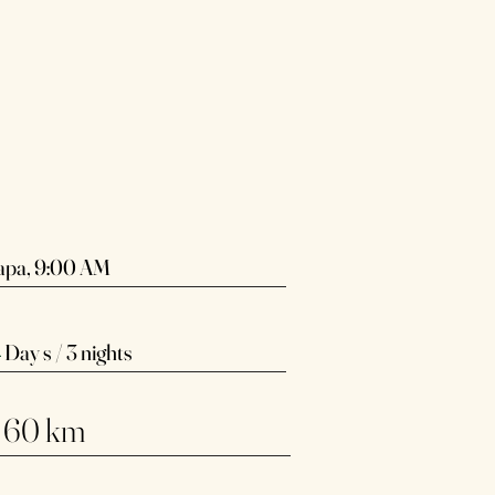
apa, 9:00 AM​
Day s / 3 nights
4
 60 km